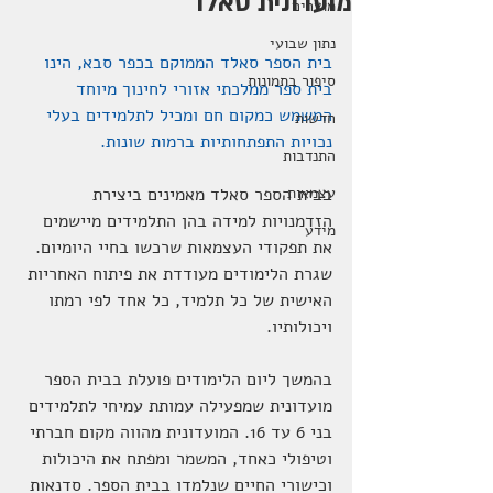
מועדונית סאלד
מוצרים
נתון שבועי
בית הספר סאלד הממוקם בכפר סבא, הינו 
סיפור בתמונות
בית ספר ממלכתי אזורי לחינוך מיוחד 
המשמש כמקום חם ומכיל לתלמידים בעלי 
חדשות
נכויות התפתחותיות ברמות שונות.
התנדבות
עצמאות
בבית הספר סאלד מאמינים ביצירת 
הזדמנויות למידה בהן התלמידים מיישמים 
מידע
את תפקודי העצמאות שרכשו בחיי היומיום. 
שגרת הלימודים מעודדת את פיתוח האחריות 
האישית של כל תלמיד, כל אחד לפי רמתו 
ויכולותיו.
בהמשך ליום הלימודים פועלת בבית הספר 
מועדונית שמפעילה עמותת עמיחי לתלמידים 
בני 6 עד 16. המועדונית מהווה מקום חברתי 
וטיפולי כאחד, המשמר ומפתח את היכולות 
וכישורי החיים שנלמדו בבית הספר. סדנאות 