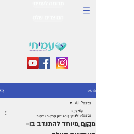
תרומה לעמיחי
המוצרים שלנו
פוסט
All Posts
o59769
All Posts
18 באוק׳ 2017
זמן קריאה 1 דקות
מקום מיוחד להתנדב בו-
אימפקט