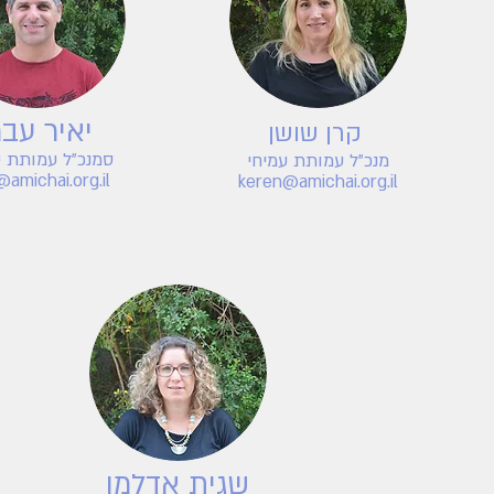
יאיר עבר
קרן שושן
ס
מנכ"ל עמותת ע
מנכ"ל עמותת עמיחי
i@amichai.org
.i
l
keren@amichai.org
.i
l
שגית אדלמן