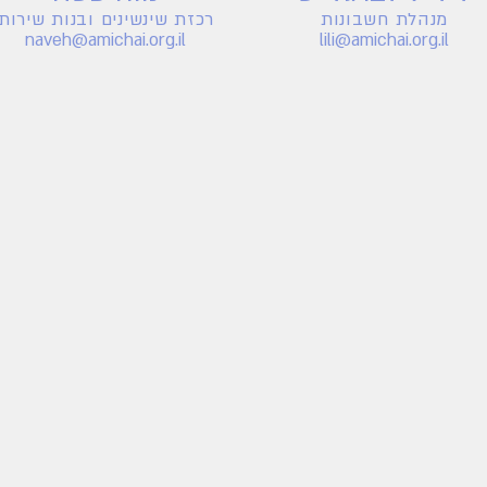
מנהלת חשבונות
רכזת שינשינים ובנות שירות
naveh@amichai.org
.i
l
lili@amichai.org.il
השותפים שלנו לדרך