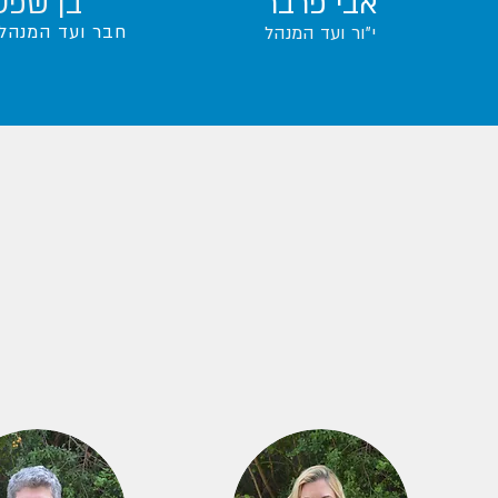
אבי פרבר
בן שפס
חבר ועד המנהל 
י"ור ועד המנהל