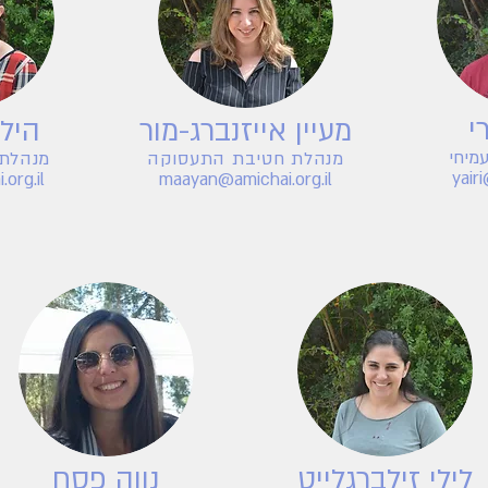
י
מעיין אייזנברג-מור
הילה
מיחי
מנהלת חטיבת התעסוקה
מנהלת 
yair
org.il
maayan@amichai.org.il
לילי זילברגלייט
נווה פסח