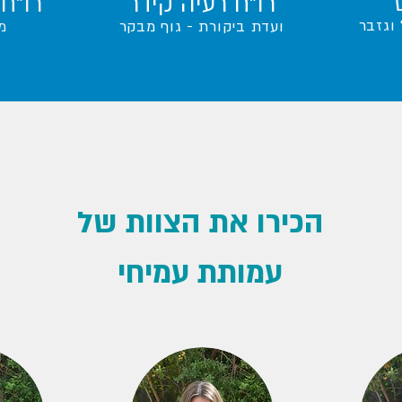
רו"ח רעיה קידר
רו"ח 
וגזבר
ועדת ביקורת - גוף מבקר
מ
הכירו את הצוות של
עמותת עמיחי