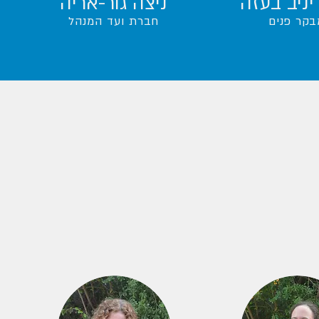
יניב בעזה
ניצה גור-אריה
בקר פנים
חברת ועד המנהל