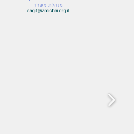
מנהלת משרד
sagit@amichai.org
.i
l