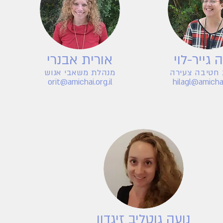
 גייר-לוי
אורית אבנרי
חטיבה צעירה
מנהלת משאבי אנוש
orit@amichai.org.il
hilagl@amichai.
נועה גוטליב זיגדון