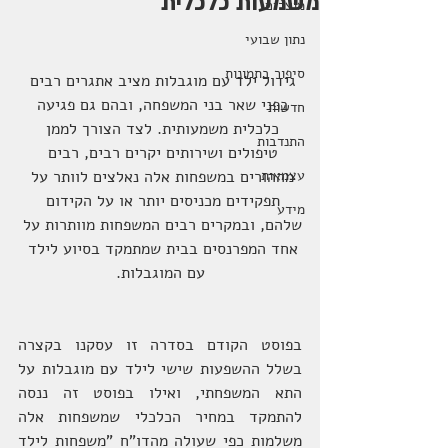
משמעות כלכלית
מוצרים
נתון שבועי
סיפור בתמונות
גידול ילד עם מוגבלות מציב אתגרים רבים 
בפני שאר בני המשפחה, ובהם גם פגיעה 
חדשות
כלכלית משמעותית. לצד הצורך לממן 
התנדבות
טיפולים ושירותים יקרים רבים, רבים 
עצמאות
מההורים במשפחות אלה נאלצים לוותר על 
תפקידים מכניסים יותר או על הקידום 
מידע
שלהם, ובמקרים רבים המשפחות מוותרות על 
אחד המפרנסים בבית שמתמקד בסיוע לילד 
עם המוגבלות.
בפוסט הקודם בסדרה זו עסקנו בקצרה 
בשלל ההשפעות שישי לילד עם מוגבלות על 
התא המשפחתי, ואילו בפוסט זה ננסה 
להתמקד במחיר הכלכלי שמשפחות אלה 
משלמות כפי שעולה מהדו"ח "משפחות לילד 