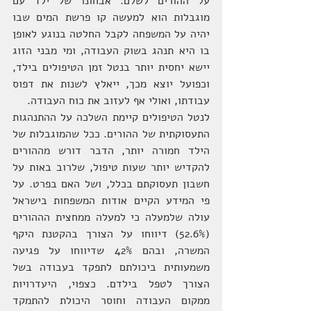
על ההורים לשלם. אבחונו של ילד עם 
מוגבלות הוא למעשה קו פרשת המים שבו 
יהיה על המשפחה לקבל החלטה בנוגע לאופן 
בו היא תנהג בשוק העבודה, ומי מבני הזוג 
יישא יחסית יותר בנטל זמן הטיפולים בילד, 
וכפועל יוצא מכך, ייאלץ לשנות את דפוס 
עבודתו, ואולי אף לעזוב את כוח העבודה.
לנטל הטיפולים קיימת השלכה על ההתנהגות 
התעסוקתית של ההורים. ככל שהמוגבלות של 
הילד חמורה יותר, הדבר דורש מההורים 
להקדיש יותר שעות טיפול, שלרוב באות על 
חשבון תעסוקתם בכלל, ושל האם בפרט. על 
פי המידע הקיים אודות המשפחות בישראל 
עולה שלמעלה כי למעלה ממחצית הההורים 
(52.6%) דיווחו על הצורך בהקטנת היקף 
המשרה, ובהם 42% שדיווחו על פגיעה 
משמעותית ביכולתם לתפקד בעבודה בשל 
הצורך לטפל בילדם. כצפוי, היעדרויות 
ממקום העבודה וחוסר היכולת להתמקד 