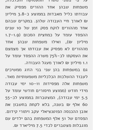
על פי נתוני משרד התעסוקה והכלכלה, 
משפחות שבהן אחד ההורים מפסיק את 
עבודתו כליל מאבדות בממוצע כ-3.8 מיליון 
₪ לאורך חיי העבודה שלהן. במקרים שבהם 
אחד מההורים לוקח פסק זמן של 10 שנים 
ההפסד עומד על כמחצית הסכום (1.7-1.9 
מיליון ₪), ואילו משפחות שבהן אחד 
מההורים לא מפסיק את עבודתו אך מצמצם 
את העסקתו לכ-75% משרה ההפסד עומד על 
1.1 מיליון ₪ לאורך מעגל העבודה.
גם במשפחות בהן שני בני הזוג ממשיכים 
לעבוד ההשלכות הכלכליות משמעותיות מאד. 
משפחות אלה מפסידות 10-11 ימי עבודה 
מידי חודש (ממוצע חיסורים חודשי עומד על 
5.5 ימי עבודה), המצטברות בממוצע לכ55-
60 אלף ₪ בשנה, בלא לקחת בחשבון את 
אובן ההכנסה הפוטנציאלי עקב ויתורי קידום. 
הפסדם של 51 אלף המשפחות בהם ילדים עם 
מוגבלות מצטברים לכדי 7.5 מיליארד ₪.