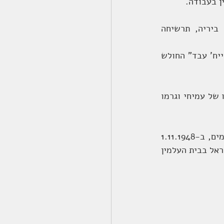
ן בעבודה.
באוקטובר 1947, התגייס לשירות הצבאי. הוא השתתף בכיבוש עכו, סמריה כברי, ביריה, תרשיחה 
פעולתו האחרונה היתה בכ' תשרי תש"ט, 23 באוקטובר שנת 1948 בקרבות במשלט "שייח' עבד" החולש 
צבאות קאוקג'י, שרצו לשחרר את הדרך ללבנון, תקפו את המשלט, הסתערו על מחלקתו של עמיחי וגרמו 
עמיחי נפצע בחזהו ובגלל האש החזקה לא יכלו להוציאו משדה-הקרב. כעבור מספר ימים, ב-1.11.1948 
ולאחר מבצע "חירם" שטיהר את הגליל מצבאות האוייב, נמצאה גופתו והובאה לקבר ישראל בבית העלמין 