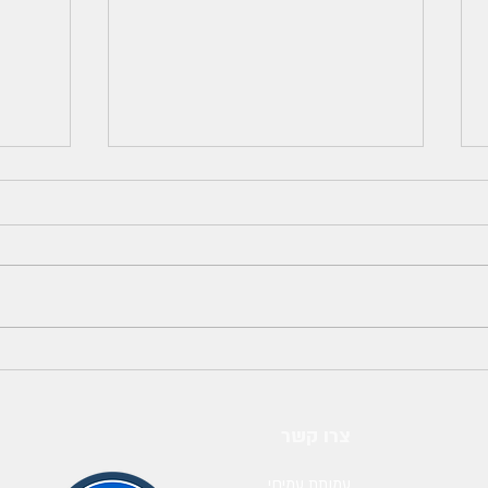
אפקט ההפקה ככלי לשיפור הזכרון
והלמידה בקרב אוכלוסיית אנשים
מובנות
בעלי מוגבלות שכלית התפתחותית
מוגבל
צרו קשר
באמצע
עמותת עמיחי