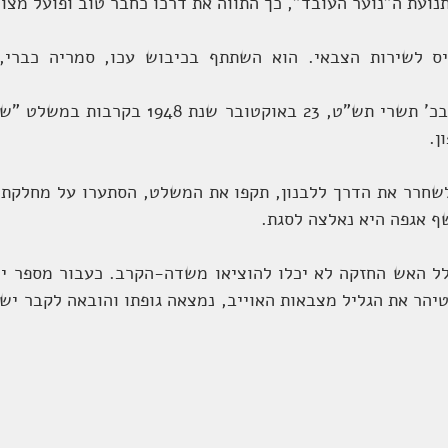
נועת ה"נוער העובד", כך התווה את דרכו כחבר טוב ופועל מצוי
ן. 
ף אגפה היא נאלצה לסגת. 