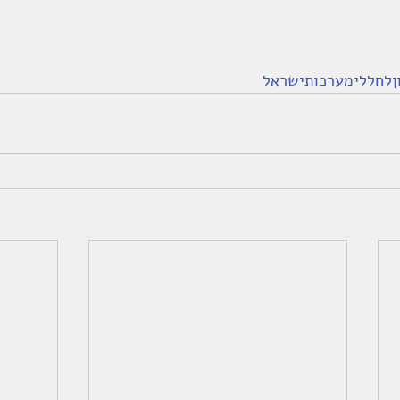
וןלחללימערכותישראל