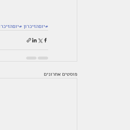
#יוםהזיכרון
#יוםהזיכר
פוסטים אחרונים