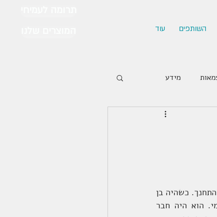
תרומה לעמיחי
השותפים
עוד
המוצרים שלנו
מאות
מידע
עמיחי נולד בשנת 1927 בתל אביב והיה הבן הראשון בכפר גנים שבפתח תקווה שם גדל והתחנך. כשהיה בן 
3 התייתם מאביו ולכן נאלץ לצאת לעבודה מיד עם גמר לימודיו בבית הספר העממי. הוא היה חבר 