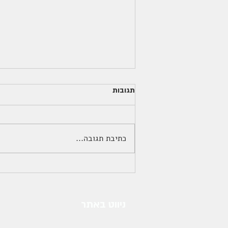
תגובות
כתיבת תגובה...
איך מוצר חברתי נולד?
ניווט באתר
בית