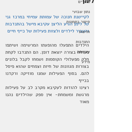
לימן
מוצרים
נתון שבועי
לקייטנת חנוכה של עמותת עמיחי במרכז גני 
סיפור בתמונות
טל לימן הגיע הליצן עקיבא מישל בהתנדבות 
והעביר לילדים ולצוות פעילות של כייף חיים
חדשות
התנדבות
הילדים התפעלו מהופעתו המרשימה ושיתפו 
עצמאות
פעולה בצורה יוצאת דופן. הם התנדבו לקחת 
חלק מפעלולי הקוסמות ושמחו לקבל בלונים 
מידע
בצורות מגוונות של חיות וצמחים שהוא פיסל 
להם. בסוף הפעילות שמנו מוזיקה ורקדנו 
בכייף
רצינו להודות לעקיבא מקרב לב על פעילות 
מרגשת ומשמחת- אין ספק שהילדים נהנו 
מאוד