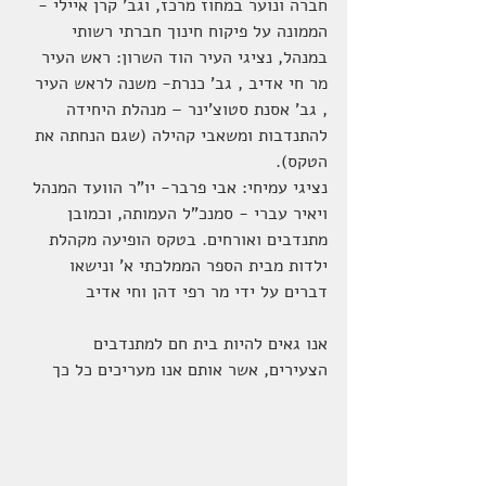
חברה ונוער במחוז מרכז, וגב' קרן איילי - 
הממונה על פיקוח חינוך חברתי רשותי 
במנהל, נציגי העיר הוד השרון: ראש העיר 
מר חי אדיב , גב' כנרת- משנה לראש העיר 
, גב' אסנת סטוצ'ינר – מנהלת היחידה 
להתנדבות ומשאבי קהילה (שגם הנחתה את 
הטקס).
נציגי עמיחי: אבי פרבר- יו"ר הוועד המנהל 
ויאיר עברי - סמנכ"ל העמותה, וכמובן 
מתנדבים ואורחים. בטקס הופיעה מקהלת 
ילדות מבית הספר הממלכתי א' ונישאו 
דברים על ידי מר רפי דהן וחי אדיב
אנו גאים להיות בית חם למתנדבים 
הצעירים, אשר אותם אנו מעריכים כל כך