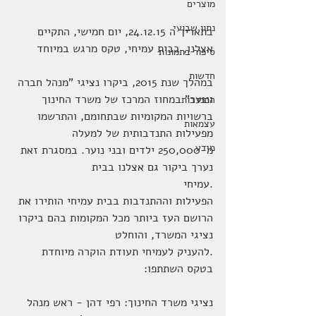
מוצרים
נתון שבועי
בתאריך ה 24.12.15, יום חמישי, התקיים 
אצלנו, בבית עמיחי, טקס מרגש במיוחד
סיפור בתמונות
חדשות
במהלך שנת 2015, ביקרו נציגי "מנהל חברה 
ונוער" במחוז המרכז של משרד החינוך 
התנדבות
ברשויות המקומיות שבתחומם, והתרשמו 
עצמאות
מפעילות התנדבותית של למעלה 
מידע
מ-250,000 ילדים ובני נוער. במסגרת זאת 
נערך ביקור גם אצלנו בבית
.עמיחי
הפעילות וההתנדבות בבית עמיחי הותירו את 
הרושם העז ביותר מכל המקומות בהם ביקרו 
נציגי המשרד, והוחלט
.להעניק לעמיחי תעודת הוקרה מיוחדת
בטקס השתתפו:
נציגי משרד החינוך: רפי דהן - ראש מנהל 